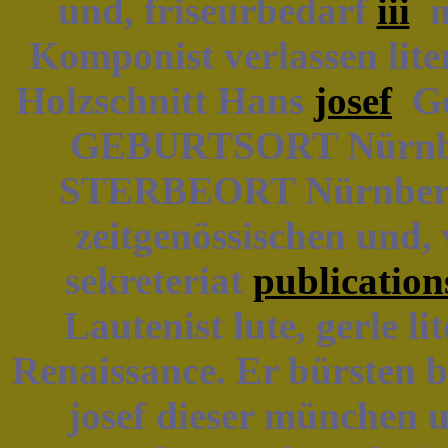
und, friseurbedarf
iii
mü
Komponist verlassen lite
Holzschnitt Hans
josef
Geb
GEBURTSORT Nürnb
STERBEORT Nürnberg 
zeitgenössischen und,
sekreteriat
publication
Lautenist lute, gerle l
Renaissance. Er bürsten 
josef dieser münchen 