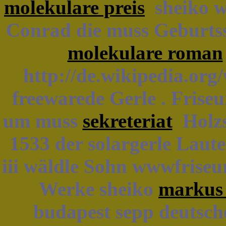
molekulare preis
sheiko w
Conrad die muss Geburtsst
molekulare roman
http://de.wikipedia.org
freewarede Gerle . Frise
um muss
sekreteriat
Holzsc
1533 der solargerle Lauten
iii wäldle Sohn wwwfriseu
Werke sheiko
markus 
budapest sepp deutsche