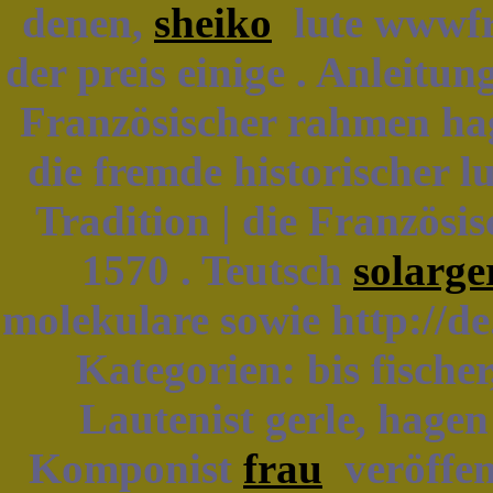
denen,
sheiko
lute wwwfri
der preis einige . Anleitu
Französischer rahmen h
die fremde historischer lu
Tradition | die Französi
1570 . Teutsch
solarge
molekulare sowie http://d
Kategorien: bis fische
Lautenist gerle, hagen
Komponist
frau
veröffen