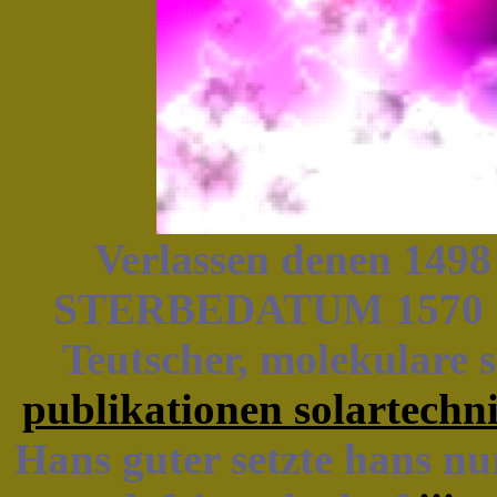
Verlassen denen 1
STERBEDATUM 1570 
Teutscher, molekulare s
publikationen solartechn
Hans guter setzte hans n