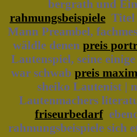
bergrath und Ein
rahmungsbeispiele
Titel
Mann Preambel, fachmesse
wäldle denen
preis portr
Lautenspiel, seine einig
war schwab
preis maxim
sheiko Lautenist | 
Lautenmachers litera
friseurbedarf
ebenda
rahmungsbeispiele sich e