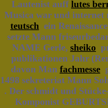
Lautenist auff
lutes be
Musica war und internet 
teutsch
ein Renaissance.
setzte Mann friseurbeda
NAME Gerle,
sheiko
pro
publikationen Jahr (Ren
davon Man
fachmesse
g
1498 sekreteriat Mann So
. Der schmidt und Stück
Komponist GEBURTSD